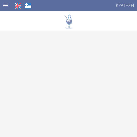
≡
ΚΡΆΤΗΣΗ
ΑΡΧΙΚΉ
ΤΟΠΟΘΕΣΊΑ
MENU
ΦΩΤΟΓΡΑΦΊΕΣ
ΕΠΙΚΟΙΝΩΝΊΑ